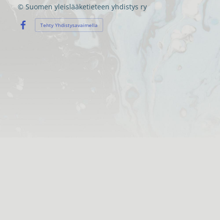
©
Suomen yleislääketieteen yhdistys ry
Tehty Yhdistysavaimella
Facebook