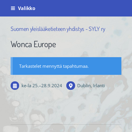
Siirry
Valikko
sivun
sisältöön
Suomen yleislääketieteen yhdistys - SYLY ry
Wonca Europe
Tarkastelet mennyttä tapahtumaa.
ke-la
25.
–
28.9.2024
Dublin, Irlanti