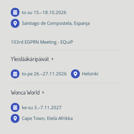
to-su
15.
–
18.10.2026
Santiago de Compostela, Espanja
103rd EGPRN Meeting - EQuiP
Yleislääkäripäivät
to-pe
26.
–
27.11.2026
Helsinki
Wonca World
ke-su
3.
–
7.11.2027
Cape Town, Etelä-Afrikka