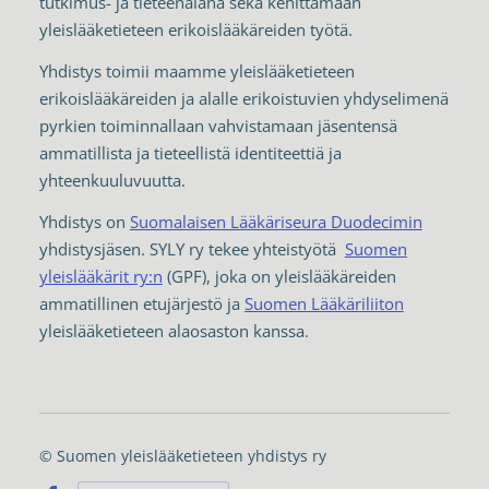
tutkimus- ja tieteenalana sekä kehittämään
yleislääketieteen erikoislääkäreiden työtä.
Yhdistys toimii maamme yleislääketieteen
erikoislääkäreiden ja alalle erikoistuvien yhdyselimenä
pyrkien toiminnallaan vahvistamaan jäsentensä
ammatillista ja tieteellistä identiteettiä ja
yhteenkuuluvuutta.
Yhdistys on
Suomalaisen Lääkäriseura Duodecimin
yhdistysjäsen. SYLY ry tekee yhteistyötä
Suomen
yleislääkärit ry:n
(GPF), joka on yleislääkäreiden
ammatillinen etujärjestö ja
Suomen Lääkäriliiton
yleislääketieteen alaosaston kanssa.
©
Suomen yleislääketieteen yhdistys ry