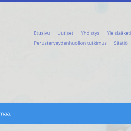
Etusivu
Uutiset
Yhdistys
Yleislääket
Perusterveydenhuollon tutkimus
Säätiö
umaa.