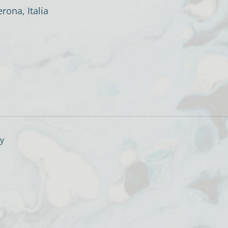
rona, Italia
ry