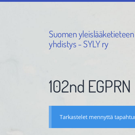
Siirry
sivun
sisältöön
Suomen yleislääketieteen
yhdistys - SYLY ry
102nd EGPRN
Tarkastelet mennyttä tapaht