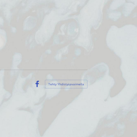
Tehty Yhdistysavaimella
Facebook