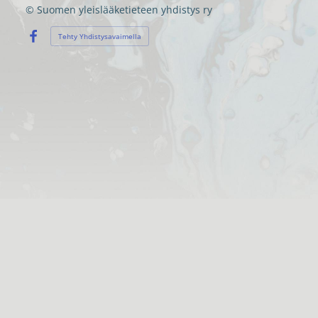
©
Suomen yleislääketieteen yhdistys ry
Tehty Yhdistysavaimella
Facebook