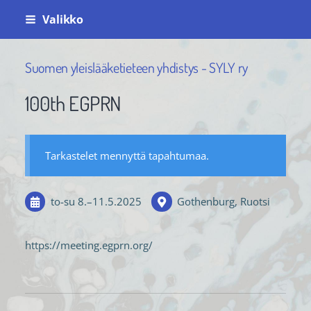
Siirry
Valikko
sivun
sisältöön
Suomen yleislääketieteen yhdistys - SYLY ry
100th EGPRN
Tarkastelet mennyttä tapahtumaa.
to-su
8.
–
11.5.2025
Gothenburg, Ruotsi
https://meeting.egprn.org/